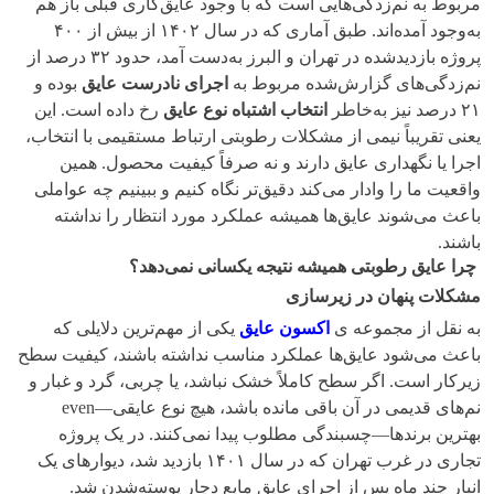
مربوط به نم‌زدگی‌هایی است که با وجود عایق‌کاری قبلی باز هم
به‌وجود آمده‌اند. طبق آماری که در سال ۱۴۰۲ از بیش از ۴۰۰
پروژه بازدیدشده در تهران و البرز به‌دست آمد، حدود ۳۲ درصد از
نم‌زدگی‌های گزارش‌شده مربوط به
اجرای نادرست عایق
بوده و
۲۱ درصد نیز به‌خاطر
انتخاب اشتباه نوع عایق
رخ داده است. این
یعنی تقریباً نیمی از مشکلات رطوبتی ارتباط مستقیمی با انتخاب،
اجرا یا نگهداری عایق دارند و نه صرفاً کیفیت محصول. همین
واقعیت ما را وادار می‌کند دقیق‌تر نگاه کنیم و ببینیم چه عواملی
باعث می‌شوند عایق‌ها همیشه عملکرد مورد انتظار را نداشته
باشند.
چرا عایق رطوبتی همیشه نتیجه یکسانی نمی‌دهد؟
مشکلات پنهان در زیرسازی
به نقل از مجموعه ی
اکسون عایق
یکی از مهم‌ترین دلایلی که
باعث می‌شود عایق‌ها عملکرد مناسب نداشته باشند، کیفیت سطح
زیرکار است. اگر سطح کاملاً خشک نباشد، یا چربی، گرد و غبار و
نم‌های قدیمی در آن باقی مانده باشد، هیچ نوع عایقی—even
بهترین برندها—چسبندگی مطلوب پیدا نمی‌کنند. در یک پروژه
تجاری در غرب تهران که در سال ۱۴۰۱ بازدید شد، دیوارهای یک
انبار چند ماه پس از اجرای عایق مایع دچار پوسته‌شدن شد.