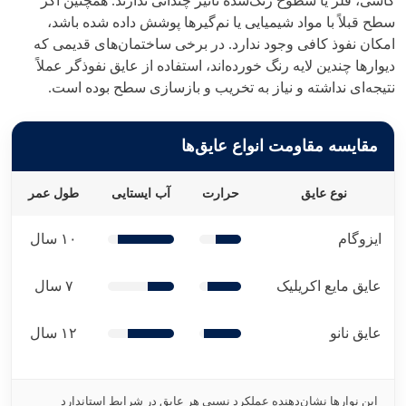
کاشی، فلز یا سطوح رنگ‌شده تاثیر چندانی ندارند. همچنین اگر
سطح قبلاً با مواد شیمیایی یا نم‌گیرها پوشش داده شده باشد،
امکان نفوذ کافی وجود ندارد. در برخی ساختمان‌های قدیمی که
دیوارها چندین لایه رنگ خورده‌اند، استفاده از عایق نفوذگر عملاً
نتیجه‌ای نداشته و نیاز به تخریب و بازسازی سطح بوده است.
مقایسه مقاومت انواع عایق‌ها
نوع عایق
حرارت
آب ایستایی
طول عمر
ایزوگام
۱۰ سال
عایق مایع اکریلیک
۷ سال
عایق نانو
۱۲ سال
این نوارها نشان‌دهنده عملکرد نسبی هر عایق در شرایط استاندارد