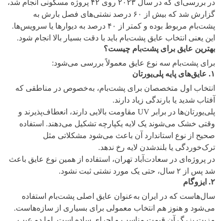
در بررسی‌ای که در سال ۲۰۲۳ روی ۴۲ پروژه مسکونی انجام شد،
گزارش شد که بیش از ۶۰ درصد نشتی‌های فصل بارش به
پشت‌بام مربوط بوده و کمتر از ۴۰ درصد به دیوارها یا سرویس‌ها.
این یعنی انتخاب عایق پشت‌بام باید با دقت بسیار بالا انجام شود.
بهترین عایق برای پشت‌بام چیست؟
برای پشت‌بام سه نوع عایق معمولاً بررسی می‌شود:
۱
.
عایق‌های پایه پلی‌یورتان
انتخاب اول متخصصان برای پشت‌بام، به‌خصوص در مناطقی که
آفتاب شدید یا بارندگی زیاد دارند.
پلی‌یورتان‌ها در برابر UV مقاومت بالایی دارند، انعطاف‌پذیرند و
وقتی خشک می‌شوند یک لایه یکپارچه تشکیل می‌دهند. استفاده
صحیح از نوع استاندارد آن باعث می‌شود مشکلاتی مثل
ترک‌خوردگی یا بلندشدن لایه رخ ندهد.
در پروژه‌ای در سعادت‌آباد تهران، استفاده از همین نوع عایق باعث
شد پس از ۲ سال، حتی یک مورد نشتی ثبت نشود.
۲
.
ایزوگام
سال‌هاست که در ایران به‌عنوان عایق اصلی پشت‌بام استفاده
می‌شود و هنوز هم انتخاب معمولی برای بسیاری از سازه‌هاست.
مزیت بزرگ آن قیمت مناسب و اجرای ساده است. اما دو عیب