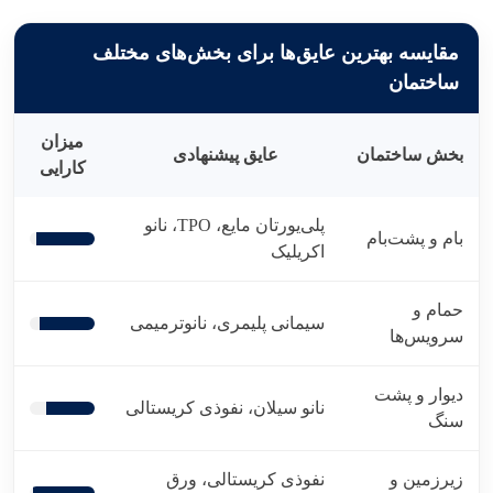
مقایسه بهترین عایق‌ها برای بخش‌های مختلف
ساختمان
میزان
بخش ساختمان
عایق پیشنهادی
کارایی
پلی‌یورتان مایع، TPO، نانو
بام و پشت‌بام
اکریلیک
حمام و
سیمانی پلیمری، نانوترمیمی
سرویس‌ها
دیوار و پشت
نانو سیلان، نفوذی کریستالی
سنگ
زیرزمین و
نفوذی کریستالی، ورق