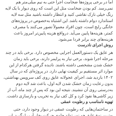
اما در برخی پروژه‌ها ضخامت اجرا حتی به نیم میلی‌متر هم
نمی‌رسد. کم بودن ضخامت مثل این است که روی دیوار با یک لایه
رنگ خیلی نازک نقاشی کنید و انتظار داشته باشید مثل سه لایه
استاندارد دوام داشته باشد. این اشتباه به‌خصوص در پروژه‌های
خانگی رایج است، چون افراد معمولاً تصور می‌کنند با مصرف
کمتر، هزینه‌ها پایین می‌آید. درواقع هزینه پایین‌تر امروز باعث
هزینه‌های چند برابر فردا می‌شود.
روش اجرای نادرست
هر عایق یک دستورالعمل اجرایی مخصوص دارد. برخی باید در چند
مرحله اجرا شوند، برخی نیاز به پرایمر دارند، برخی باید زمان
خشک شدن مشخصی داشته باشند. نادیده گرفتن هرکدام از این
موارد اثر مستقیم بر کیفیت نهایی دارد. در پروژه‌ای که در سال
۱۴۰۲ بازدید شد، اجرای عجولانه عایق روی کف سرویس بهداشتی،
بدون رعایت زمان خشک شدن لایه اول، باعث شد لایه دوم
به‌درستی روی آن ننشیند. نتیجه این بود که پس از چند ماه، آب از
زیر کاشی‌ها نفوذ کرد و کل کف نیاز به تخریب و بازسازی داشت.
تهویه نامناسب و رطوبت عمقی
در ساختمان‌هایی که رطوبت عمقی در دیوار وجود دارد، حتی
بهترین نوع عایق هم نمی‌تواند جلوی حرکت بخار آب را بگیرد. این