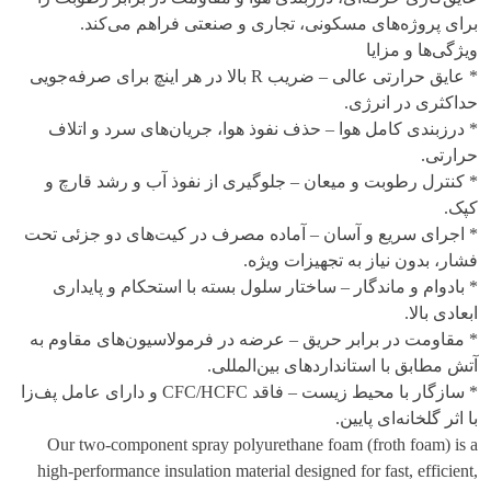
برای پروژه‌های مسکونی، تجاری و صنعتی فراهم می‌کند.
ویژگی‌ها و مزایا
* عایق حرارتی عالی – ضریب R بالا در هر اینچ برای صرفه‌جویی
حداکثری در انرژی.
* درزبندی کامل هوا – حذف نفوذ هوا، جریان‌های سرد و اتلاف
حرارتی.
* کنترل رطوبت و میعان – جلوگیری از نفوذ آب و رشد قارچ و
کپک.
* اجرای سریع و آسان – آماده مصرف در کیت‌های دو جزئی تحت
فشار، بدون نیاز به تجهیزات ویژه.
* بادوام و ماندگار – ساختار سلول بسته با استحکام و پایداری
ابعادی بالا.
* مقاومت در برابر حریق – عرضه در فرمولاسیون‌های مقاوم به
آتش مطابق با استانداردهای بین‌المللی.
* سازگار با محیط زیست – فاقد CFC/HCFC و دارای عامل پف‌زا
با اثر گلخانه‌ای پایین.
Our two-component spray polyurethane foam (froth foam) is a
high-performance insulation material designed for fast, efficient,