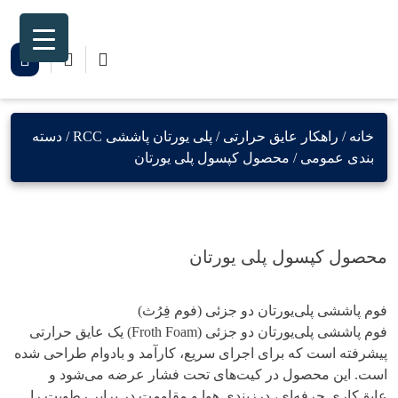
Ski
t
conten
خانه
/
راهکار عایق حرارتی
/
پلی یورتان پاششی RCC
/
دسته
بندی عمومی
/ محصول کپسول پلی یورتان
محصول کپسول پلی یورتان
فوم پاششی پلی‌یورتان دو جزئی (فوم فِرُث)
فوم پاششی پلی‌یورتان دو جزئی (Froth Foam) یک عایق حرارتی
پیشرفته است که برای اجرای سریع، کارآمد و بادوام طراحی شده
است. این محصول در کیت‌های تحت فشار عرضه می‌شود و
عایق‌کاری حرفه‌ای، درزبندی هوا و مقاومت در برابر رطوبت را